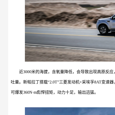
近3000米的海拔，含氧量降低，会导致出现高原反
吐量。新帕拉丁搭载“2.0T”三菱发动机+采埃孚8AT变
可爆发360N·m彪悍扭矩，动力十足，输出迅猛。