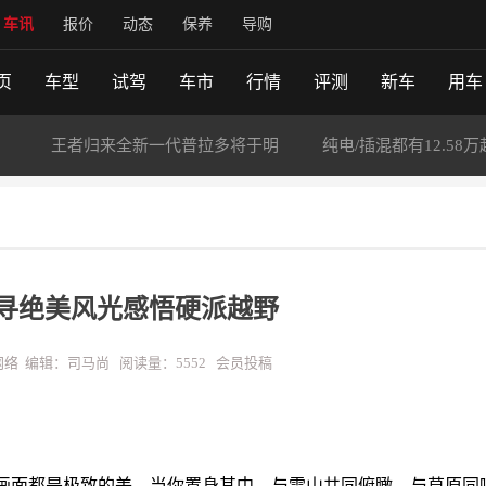
车讯
报价
动态
保养
导购
页
车型
试驾
车市
行情
评测
新车
用车
：
王者归来全新一代普拉多将于明
纯电/插混都有12.58万
寻绝美风光感悟硬派越野
 来源：网络 编辑：司马尚 阅读量：5552 会员投稿
画面都是极致的美。当你置身其中，与雪山共同俯瞰，与草原同