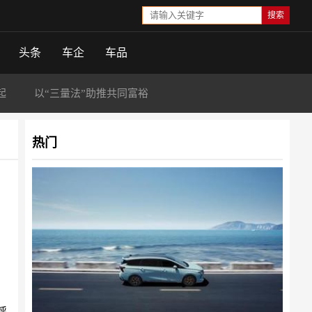
头条
车企
车品
起
以“三量法”助推共同富裕
热门
呼