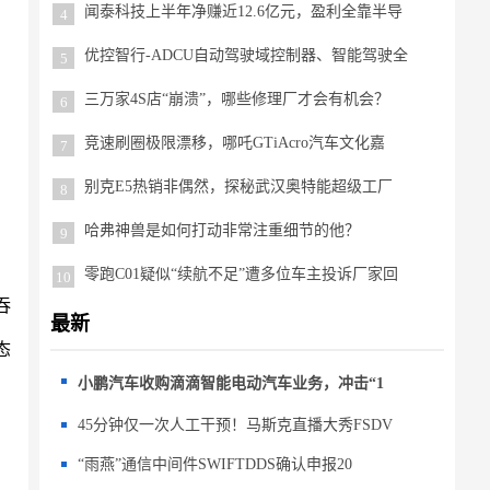
闻泰科技上半年净赚近12.6亿元，盈利全靠半导
4
优控智行-ADCU自动驾驶域控制器、智能驾驶全
5
三万家4S店“崩溃”，哪些修理厂才会有机会？
6
竞速刷圈极限漂移，哪吒GTiAcro汽车文化嘉
7
别克E5热销非偶然，探秘武汉奥特能超级工厂
8
哈弗神兽是如何打动非常注重细节的他？
9
零跑C01疑似“续航不足”遭多位车主投诉厂家回
10
吞
最新
态
小鹏汽车收购滴滴智能电动汽车业务，冲击“1
45分钟仅一次人工干预！马斯克直播大秀FSDV
“雨燕”通信中间件SWIFTDDS确认申报20