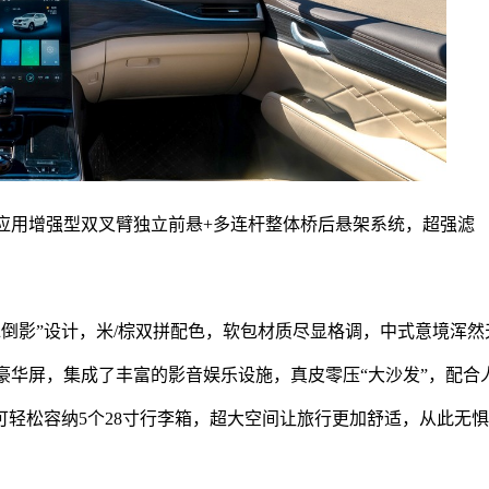
应用增强型双叉臂独立前悬+多连杆整体桥后悬架系统，超强滤
倒影”设计，米/棕双拼配色，软包材质尽显格调，中式意境浑然
豪华屏，集成了丰富的影音娱乐设施，真皮零压“大沙发”，配合
可轻松容纳5个28寸行李箱，超大空间让旅行更加舒适，从此无