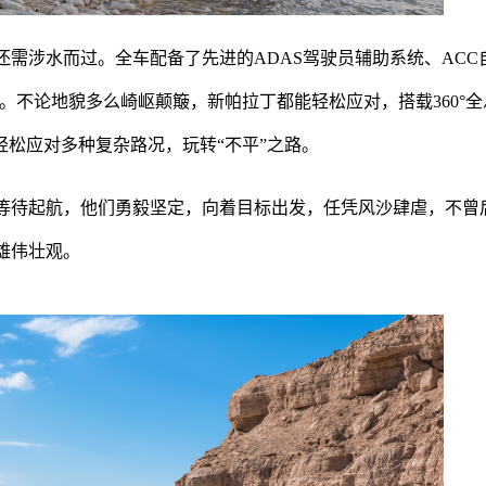
需涉水而过。全车配备了先进的ADAS驾驶员辅助系统、ACC
。不论地貌多么崎岖颠簸，新帕拉丁都能轻松应对，搭载360°全
轻松应对多种复杂路况，玩转“不平”之路。
等待起航，他们勇毅坚定，向着目标出发，任凭风沙肆虐，不曾
雄伟壮观。