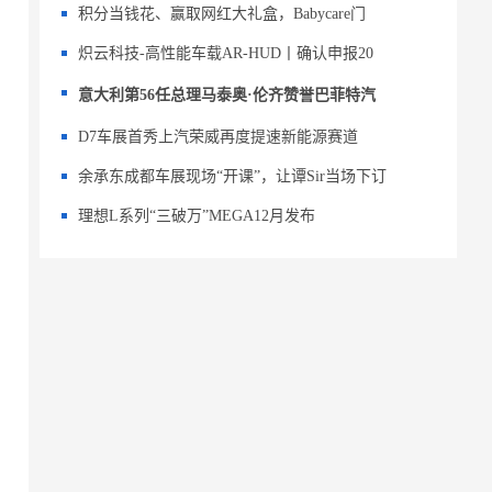
积分当钱花、赢取网红大礼盒，Babycare门
炽云科技-高性能车载AR-HUD丨确认申报20
意大利第56任总理马泰奥·伦齐赞誉巴菲特汽
D7车展首秀上汽荣威再度提速新能源赛道
余承东成都车展现场“开课”，让谭Sir当场下订
理想L系列“三破万”MEGA12月发布
、