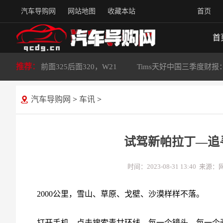
汽车导购网
网站地图
收藏本站
首页
首
推荐：
前面325后面320，W21
Tims天好中国三季度财报
汽车导购网
>
车讯
>
试驾新帕拉丁—追
时间：2023-08-31 13:40
2000公里，雪山、草原、戈壁、沙漠样样不落。
打开手机，点击搜索青甘环线，每一个镜头，每一个