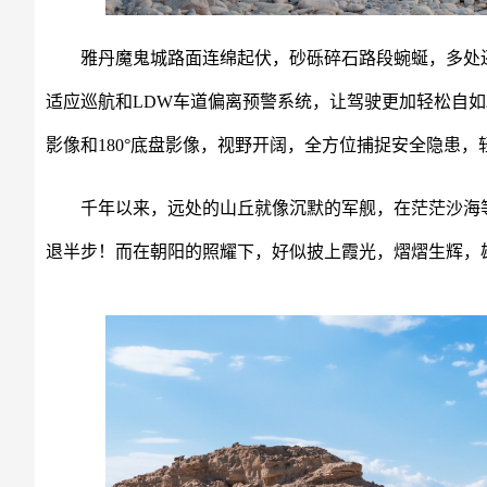
雅丹魔鬼城路面连绵起伏，砂砾碎石路段蜿蜒，多处还
适应巡航和LDW车道偏离预警系统，让驾驶更加轻松自如
影像和180°底盘影像，视野开阔，全方位捕捉安全隐患，
千年以来，远处的山丘就像沉默的军舰，在茫茫沙海
退半步！而在朝阳的照耀下，好似披上霞光，熠熠生辉，