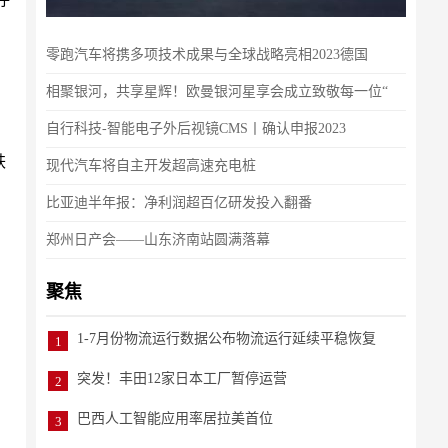
零跑汽车将携多项技术成果与全球战略亮相2023德国
相聚银河，共享星辉！欧曼银河星享会成立致敬每一位“
自行科技-智能电子外后视镜CMS丨确认申报2023
跌
现代汽车将自主开发超高速充电桩
比亚迪半年报：净利润超百亿研发投入翻番
郑州日产会——山东济南站圆满落幕
聚焦
1-7月份物流运行数据公布物流运行延续平稳恢复
1
突发！丰田12家日本工厂暂停运营
2
巴西人工智能应用率居拉美首位
3